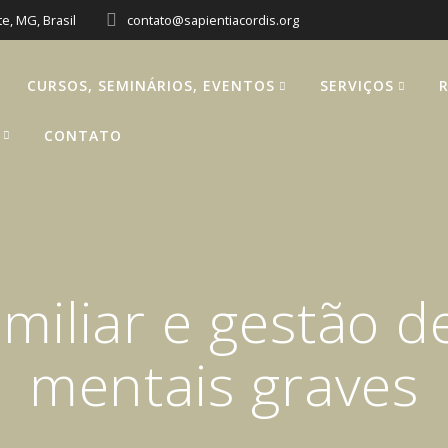
e, MG, Brasil
contato@sapientiacordis.org
CURSOS, SEMINÁRIOS, EVENTOS
SERVIÇOS
CONTATO
miliar e gestão 
mentais graves