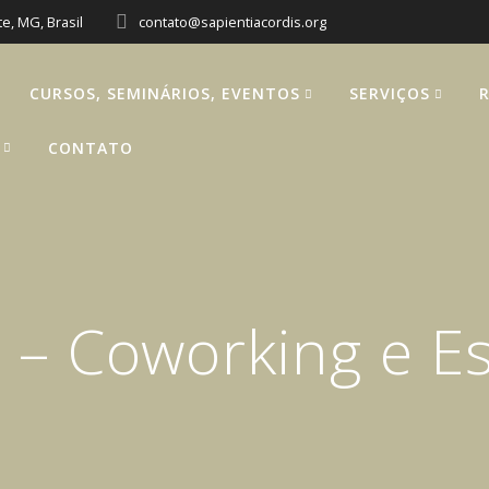
e, MG, Brasil
contato@sapientiacordis.org
CURSOS, SEMINÁRIOS, EVENTOS
SERVIÇOS
CONTATO
– Coworking e Es