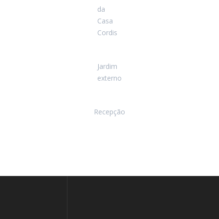
da
Casa
Cordis
Jardim
externo
Recepção