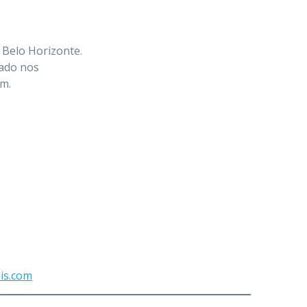
 Belo Horizonte.
uado nos
im.
is.com