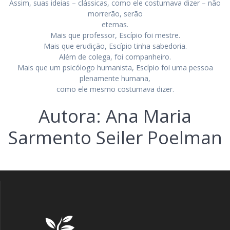
Assim, suas ideias – clássicas, como ele costumava dizer – não
morrerão, serão
eternas.
Mais que professor, Escípio foi mestre.
Mais que erudição, Escípio tinha sabedoria.
Além de colega, foi companheiro.
Mais que um psicólogo humanista, Escípio foi uma pessoa
plenamente humana,
como ele mesmo costumava dizer.
Autora: Ana Maria
Sarmento Seiler Poelman