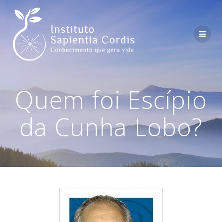
Skip
to
content
Quem foi Escípio
da Cunha Lobo?